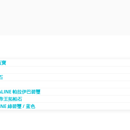
藍寶
石
MALINE 帕拉伊巴碧璽
Z 帝王拓帕石
INE 綠碧璽 / 蓝色