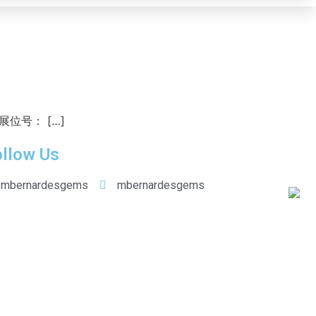
位号： […]
llow Us
mbernardesgems
mbernardesgems
)