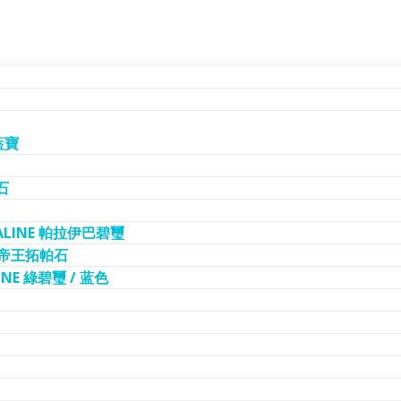
藍寶
石
MALINE 帕拉伊巴碧璽
Z 帝王拓帕石
INE 綠碧璽 / 蓝色